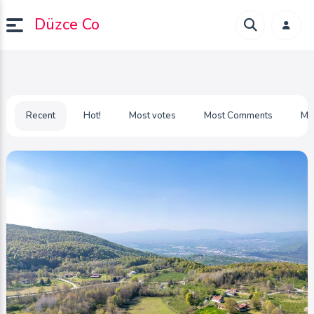
Düzce Co
Recent
Hot!
Most votes
Most Comments
Mo