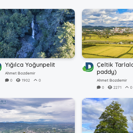
Yığılca Yoğunpelit
Çeltik Tarlal
paddy)
Ahmet Bozdemir
0
1902
0
Ahmet Bozdemir
0
2271
0