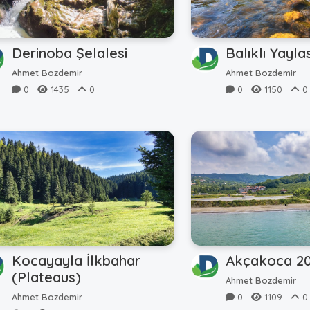
Derinoba Şelalesi
Balıklı Yaylas
Ahmet Bozdemir
Ahmet Bozdemir
0
1435
0
0
1150
0
Kocayayla İlkbahar
Akçakoca 2
(Plateaus)
Ahmet Bozdemir
Ahmet Bozdemir
0
1109
0