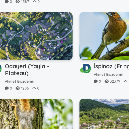
0
1587
0
Odayeri (Yayla -
İspinoz (Fring
Plateau)
Ahmet Bozdemir
Ahmet Bozdemir
0
32379
0
1206
0