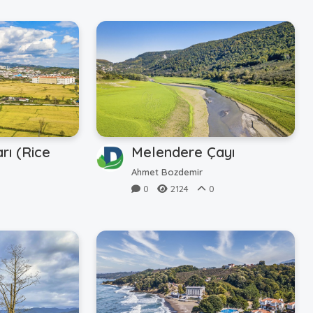
arı (Rice
Melendere Çayı
Ahmet Bozdemir
0
2124
0