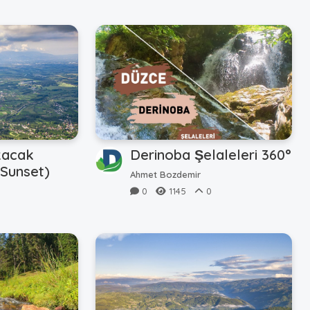
kacak
Derinoba Şelaleleri 360°
 Sunset)
Ahmet Bozdemir
0
1145
0