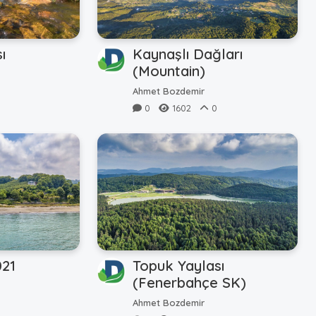
ı
Kaynaşlı Dağları
(Mountain)
Ahmet Bozdemir
0
1602
0
021
Topuk Yaylası
(Fenerbahçe SK)
Ahmet Bozdemir