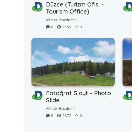
Düzce (Turizm Ofisi -
Tourism Office)
Ahmet Bozdemir
0
4354
0
Fotoğraf Slayt - Photo
Slide
Ahmet Bozdemir
0
2872
0