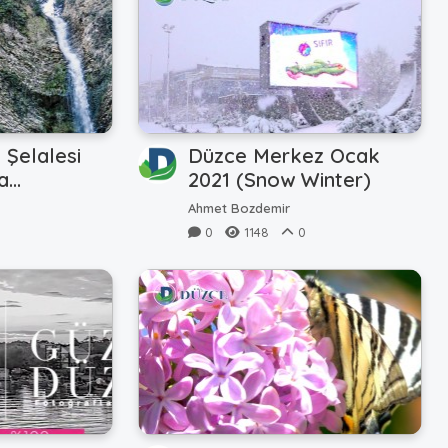
Şelalesi
Düzce Merkez Ocak
a
2021 (Snow Winter)
Ahmet Bozdemir
0
0
1148
0