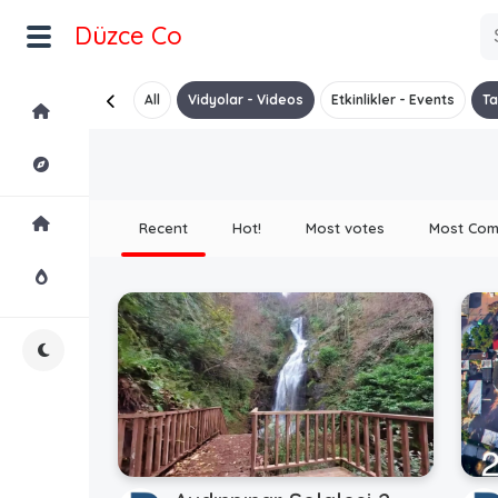
Düzce Co
All
Vidyolar - Videos
Etkinlikler - Events
Ta
Home
Explore
Home
Recent
Hot!
Most votes
Most Co
Hot!
Night Mode