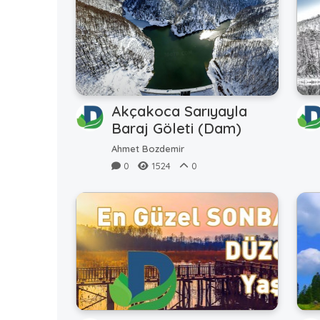
Akçakoca Sarıyayla
Baraj Göleti (Dam)
Ahmet Bozdemir
0
1524
0