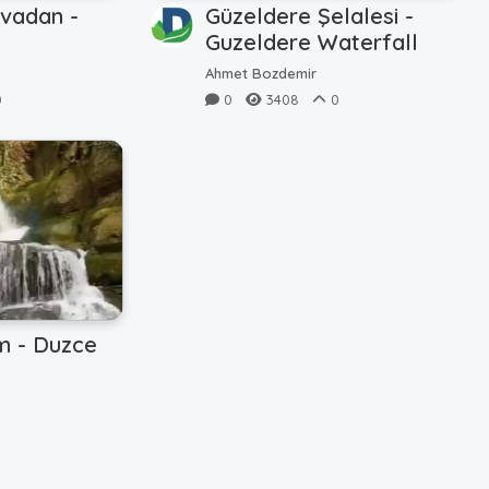
vadan -
Güzeldere Şelalesi -
Guzeldere Waterfall
Ahmet Bozdemir
0
0
3408
0
m - Duzce