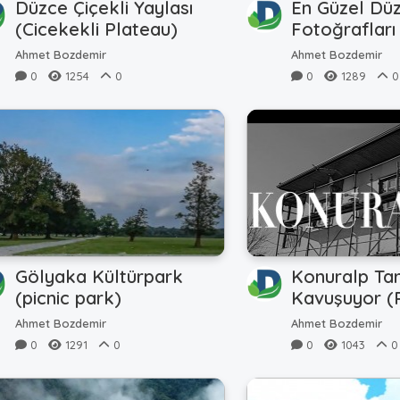
Düzce Çiçekli Yaylası
En Güzel Dü
(Cicekekli Plateau)
Fotoğrafları
Photos)
Ahmet Bozdemir
Ahmet Bozdemir
0
1254
0
0
1289
0
Gölyaka Kültürpark
Konuralp Tar
(picnic park)
Kavuşuyor (
History)
Ahmet Bozdemir
Ahmet Bozdemir
0
1291
0
0
1043
0