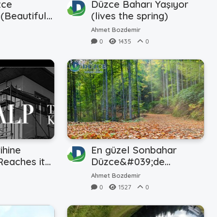
zce
Düzce Baharı Yaşıyor
 (Beautiful
(lives the spring)
Ahmet Bozdemir
0
1435
0
ihine
En güzel Sonbahar
Reaches its
Düzce&#039;de
(beautiful autumn)
Ahmet Bozdemir
0
1527
0