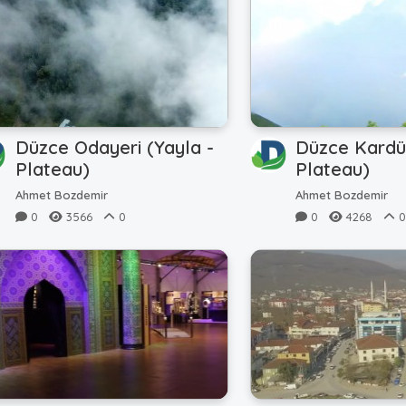
Düzce Odayeri (Yayla -
Düzce Kardüz
Plateau)
Plateau)
Ahmet Bozdemir
Ahmet Bozdemir
0
3566
0
0
4268