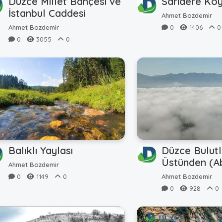
Düzce Millet Bahçesi ve
Sarıdere Kö
İstanbul Caddesi
Ahmet Bozdemir
Ahmet Bozdemir
0
1406
0
0
3055
0
Balıklı Yaylası
Düzce Bulutl
Üstünden (A
Ahmet Bozdemir
clouds)
0
1149
0
Ahmet Bozdemir
0
928
0