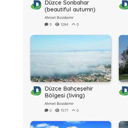
Düzce Sonbahar
(beautiful autumn)
Ahmet Bozdemir
0
1284
0
Düzce Bahçeşehir
Bölgesi (living)
Ahmet Bozdemir
0
1577
0