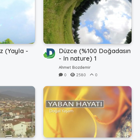
 (Yayla -
Düzce (%100 Doğadasın
- In nature) 1
Ahmet Bozdemir
0
0
2580
0