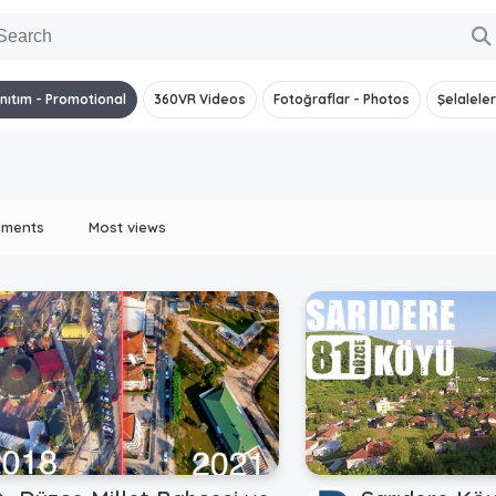
nıtım - Promotional
360VR Videos
Fotoğraflar - Photos
Şelaleler
mments
Most views