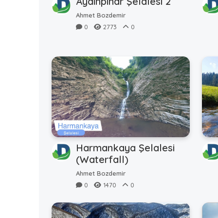
Aydınpınar Şelalesi 2
Ahmet Bozdemir
0
2773
0
Harmankaya Şelalesi
(Waterfall)
Ahmet Bozdemir
0
1470
0