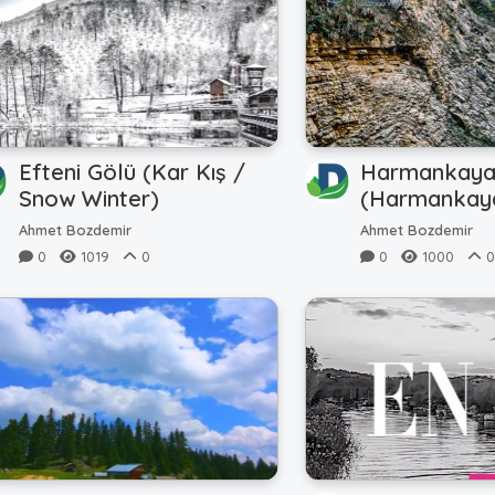
Efteni Gölü (Kar Kış /
Harmankaya 
Snow Winter)
(Harmankay
Waterfall)
Ahmet Bozdemir
Ahmet Bozdemir
0
1019
0
0
1000