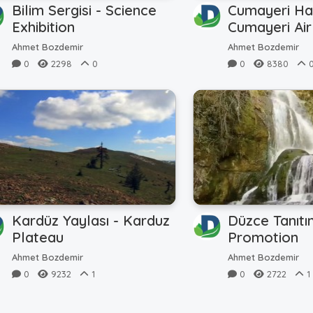
Bilim Sergisi - Science
Cumayeri Ha
Exhibition
Cumayeri Air
Ahmet Bozdemir
Ahmet Bozdemir
0
2298
0
0
8380
Kardüz Yaylası - Karduz
Düzce Tanıtı
Plateau
Promotion
Ahmet Bozdemir
Ahmet Bozdemir
0
9232
1
0
2722
1