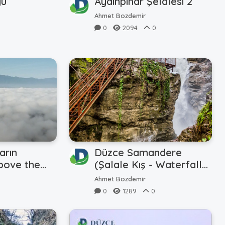
yü
Aydınpınar Şelalesi 2
Ahmet Bozdemir
0
2094
0
arın
Düzce Samandere
bove the
(Şalale Kış - Waterfall
Winter)
Ahmet Bozdemir
0
1289
0