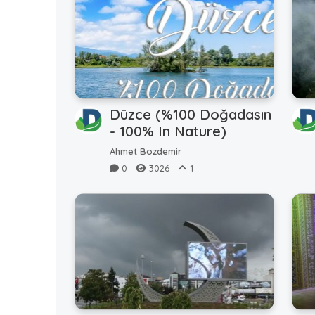
Düzce (%100 Doğadasın
- 100% In Nature)
Ahmet Bozdemir
0
3026
1