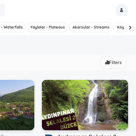
 - Waterfalls
Yaylalar - Plateaus
Akarsular - Streams
Köyler - V
Filters