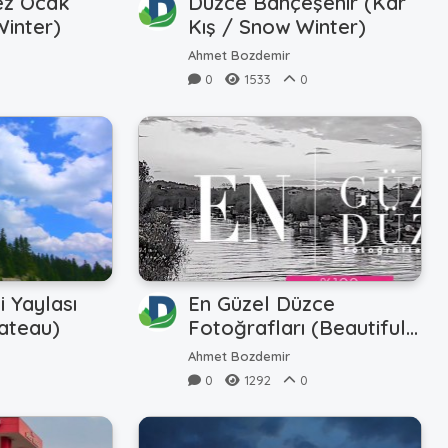
ez Ocak
Düzce Bahçeşehir (Kar
Winter)
Kış / Snow Winter)
Ahmet Bozdemir
0
1533
0
i Yaylası
En Güzel Düzce
lateau)
Fotoğrafları (Beautiful
Photos)
Ahmet Bozdemir
0
1292
0