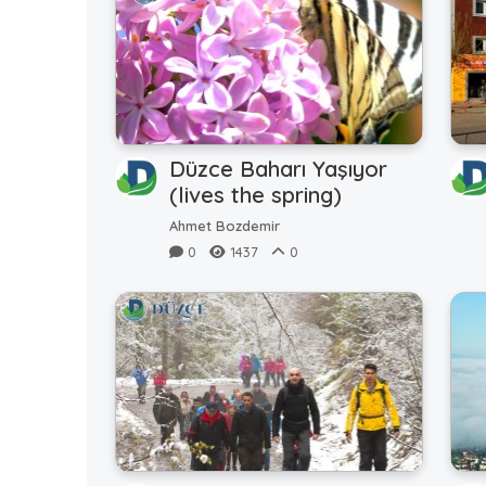
Düzce Baharı Yaşıyor
(lives the spring)
Ahmet Bozdemir
0
1437
0