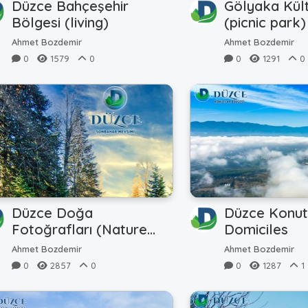
Düzce Bahçeşehir
Gölyaka Kül
Bölgesi (living)
(picnic park)
Ahmet Bozdemir
Ahmet Bozdemir
0
1579
0
0
1291
0
Düzce Doğa
Düzce Konut
Fotoğrafları (Nature
Domiciles
Photos)
Ahmet Bozdemir
Ahmet Bozdemir
0
2857
0
0
1287
1