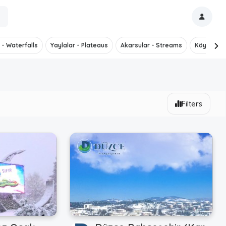
 - Waterfalls
Yaylalar - Plateaus
Akarsular - Streams
Köyler - V
Filters