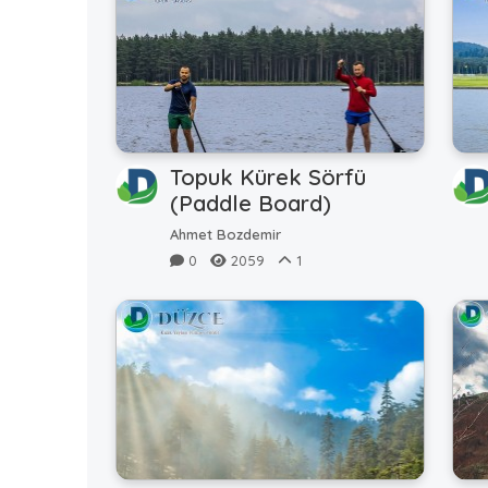
Topuk Kürek Sörfü
(Paddle Board)
Ahmet Bozdemir
0
2059
1