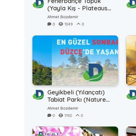
Fenerbahçe Topuk
(Yayla Kış - Plateaus
Winter)
Ahmet Bozdemir
0
1049
0
Geyikbeli (Yılançatı)
Tabiat Parkı (Nature
Park)
Ahmet Bozdemir
0
1192
0