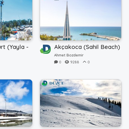
rt (Yayla -
Akçakoca (Sahil Beach)
Ahmet Bozdemir
0
9288
0
0