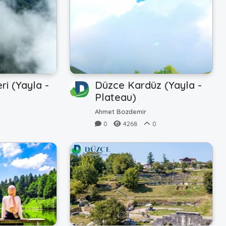
i (Yayla -
Düzce Kardüz (Yayla -
Plateau)
Ahmet Bozdemir
0
0
4268
0