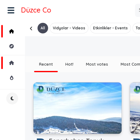
Düzce Co
All
Vidyolar - Videos
Etkinlikler - Events
Ta
Home
Explore
Home
Recent
Hot!
Most votes
Most Co
Hot!
Night Mode