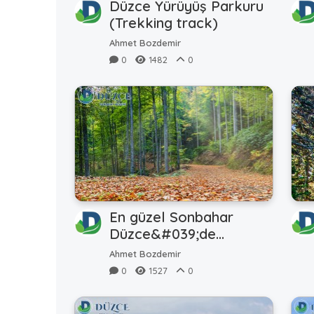
Düzce Yürüyüş Parkuru
(Trekking track)
Ahmet Bozdemir
0
1482
0
En güzel Sonbahar
Düzce&#039;de
(beautiful autumn)
Ahmet Bozdemir
0
1527
0