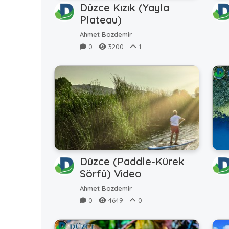
Düzce Kızık (Yayla
Plateau)
Ahmet Bozdemir
0
3200
1
Düzce (Paddle-Kürek
Sörfü) Video
Ahmet Bozdemir
0
4649
0