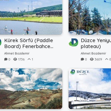
Kürek Sörfü (Paddle
Düzce Yeniyu
Board) Fenerbahce
plateau)
Topuk
Ahmet Bozdemir
Ahmet Bozdemir
0
1736
1
0
3609