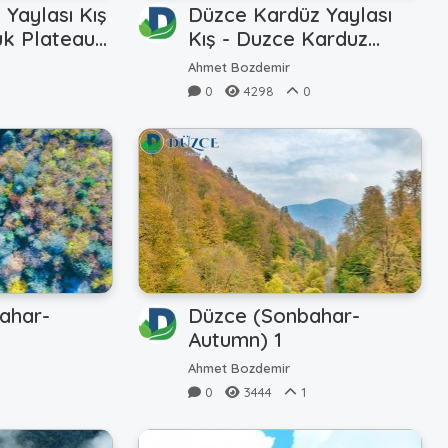
Yaylası Kış
Düzce Kardüz Yaylası
uk Plateau
Kış - Duzce Karduz
Plateau Winter
Ahmet Bozdemir
0
4298
0
ahar-
Düzce (Sonbahar-
Autumn) 1
Ahmet Bozdemir
0
3444
1