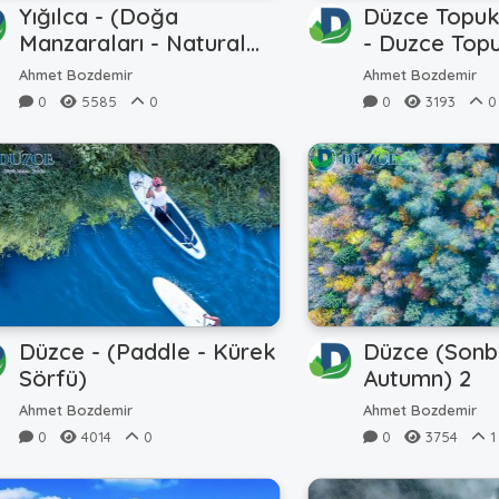
Yığılca - (Doğa
Düzce Topuk 
Manzaraları - Natural
- Duzce Top
Landscapes)
Winter
Ahmet Bozdemir
Ahmet Bozdemir
0
5585
0
0
3193
0
Düzce - (Paddle - Kürek
Düzce (Sonb
Sörfü)
Autumn) 2
Ahmet Bozdemir
Ahmet Bozdemir
0
4014
0
0
3754
1