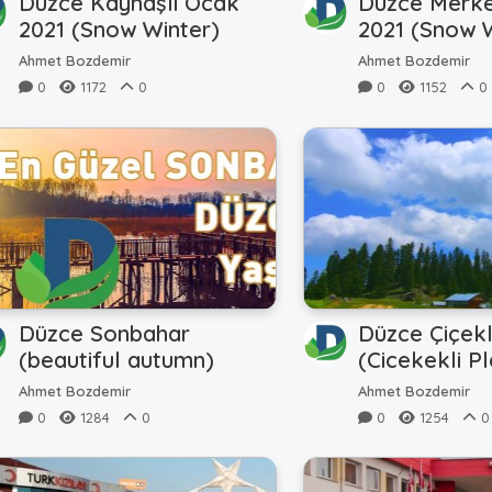
Düzce Kaynaşlı Ocak
Düzce Merk
2021 (Snow Winter)
2021 (Snow 
Ahmet Bozdemir
Ahmet Bozdemir
0
1172
0
0
1152
0
Düzce Sonbahar
Düzce Çiçekl
(beautiful autumn)
(Cicekekli P
Ahmet Bozdemir
Ahmet Bozdemir
0
1284
0
0
1254
0