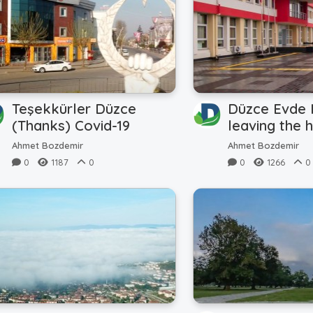
Teşekkürler Düzce
Düzce Evde K
(Thanks) Covid-19
leaving the 
Ahmet Bozdemir
Ahmet Bozdemir
0
1187
0
0
1266
0