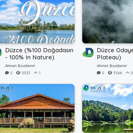
Düzce (%100 Doğadasın
Düzce Odayer
- 100% In Nature)
Plateau)
Ahmet Bozdemir
Ahmet Bozdemir
0
3033
1
0
3566