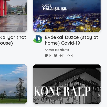
alıyor (not
Evdekal Düzce (stay at
house)
home) Covid-19
Ahmet Bozdemir
0
1401
0