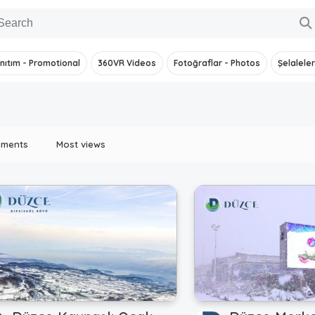
nıtım - Promotional
360VR Videos
Fotoğraflar - Photos
Şelaleler
mments
Most views