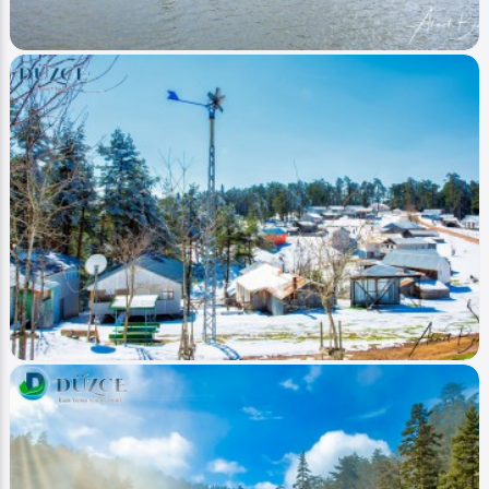
Winter)
Ahmet Bozdemir
0
1050
0
Image
Yaylalar - Plateaus
Kürek Sörfü (Paddle Board) Fenerbahce Topuk
Ahmet Bozdemir
0
1737
1