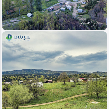
Image
Yaylalar - Plateaus
Sırık (Yayla - Plateaus)
Ahmet Bozdemir
0
1004
0