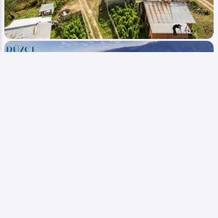
Ahmet Bozdemir
0
5394
0
Image
Yaylalar - Plateaus
Düzce Kızık Yaylası - Duzce Kizik Plateau (Hava
- Air)
Ahmet Bozdemir
0
4433
0
Image
Yaylalar - Plateaus
Oflu Yaylası - Oflu Plateau (Hava - Air)
Ahmet Bozdemir
0
4058
1