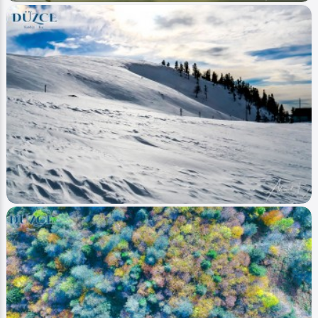
Ahmet Bozdemir
0
3203
1
Image
Yaylalar - Plateaus
Düzce Topuk Yaylası Kış - Duzce Topuk Plateau
Winter
Ahmet Bozdemir
0
3205
0
Image
Yaylalar - Plateaus