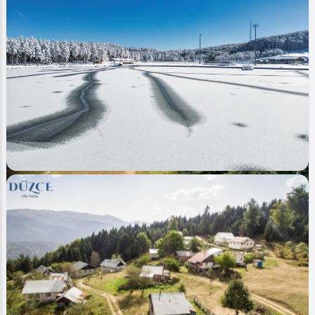
Image
Yaylalar - Plateaus
Balıklı Yaylası - Balikli Plateau