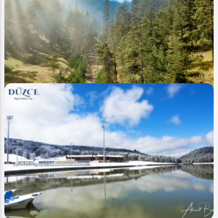
Image
Yaylalar - Plateaus
Düzce Yeniyurt (Yayla - plateau)
Ahmet Bozdemir
0
3611
0
Image
Yaylalar - Plateaus
Düzce Kızık (Yayla Plateau)