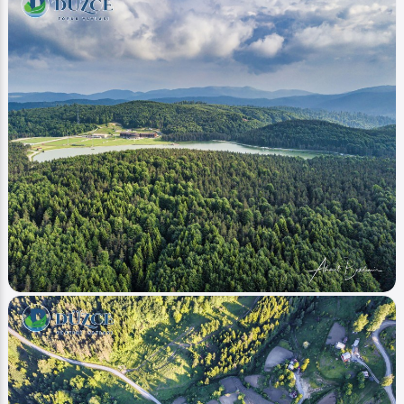
Image
Yaylalar - Plateaus
Kocayayla İlkbahar (Plateaus)
Ahmet Bozdemir
0
1593
0