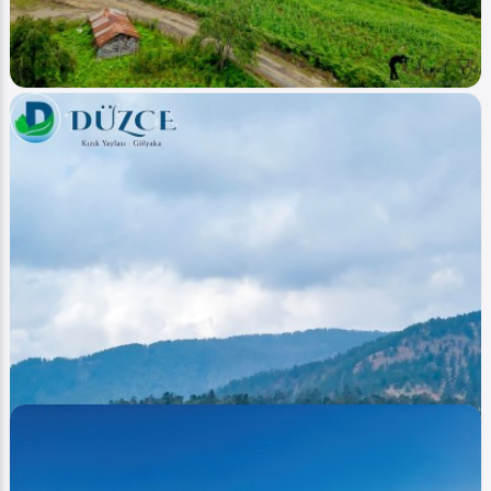
Ahmet Bozdemir
0
5288
0
Image
Yaylalar - Plateaus
Düzce - Odayeri - Yanık (Hava - Air)
Ahmet Bozdemir
0
5703
1