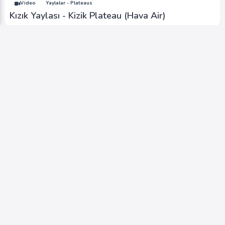
Video
Yaylalar - Plateaus
Kızık Yaylası - Kizik Plateau (Hava Air)
Video
Şelaleler - Waterfall
Güzeldere Şelalesi Güz - Güzeldere Waterfall
Autumn