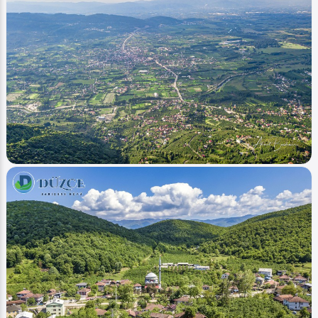
Image
Düzce Fotoğrafları
Gölyaka Bakacak (Günbatımı - Sunset)