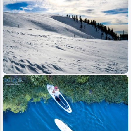
Image
Yaylalar - Plateaus
Düzce Kızık (Yayla Plateau)
Ahmet Bozdemir
0
3200
1
Image
Yaylalar - Plateaus
Düzce Kardüz Yaylası Kış - Duzce Karduz
Plateau Winter