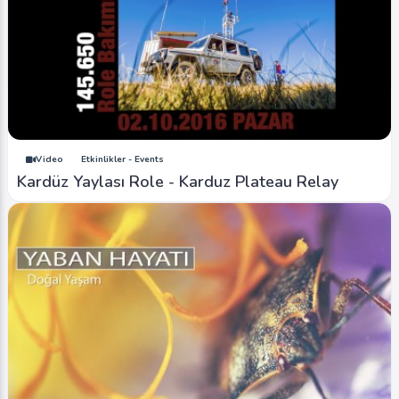
Image
Şelaleler - Waterfalls
Balıklı Yaylası - Balikli Plateau (İlkbahar -
Spring)
Ahmet Bozdemir
0
6585
0
Video
Etkinlikler - Events
Kardüz Yaylası Role - Karduz Plateau Relay
Image
Yaylalar - Plateaus
Düzce Kızık Yaylası - Duzce Kizik Plateau (Hava
- Air)
Ahmet Bozdemir
0
4432
0