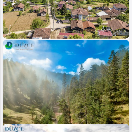
Ahmet Bozdemir
0
1385
0
Image
Köyler - Villages
Sarıdere (Köy Village)
Ahmet Bozdemir
0
2020
0