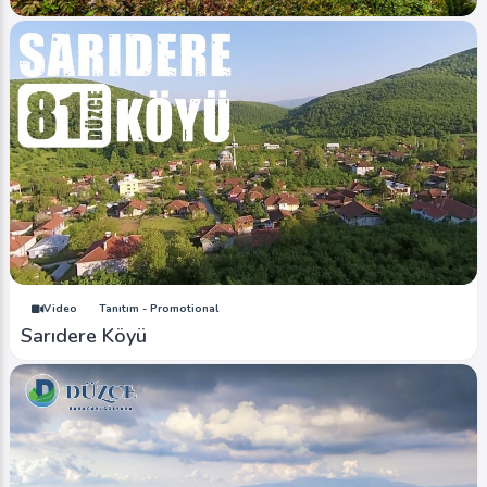
Image
Düzce Fotoğrafları
Güneyden Düzce Ovası
Ahmet Bozdemir
0
2182
0
Video
Tanıtım - Promotional
Sarıdere Köyü