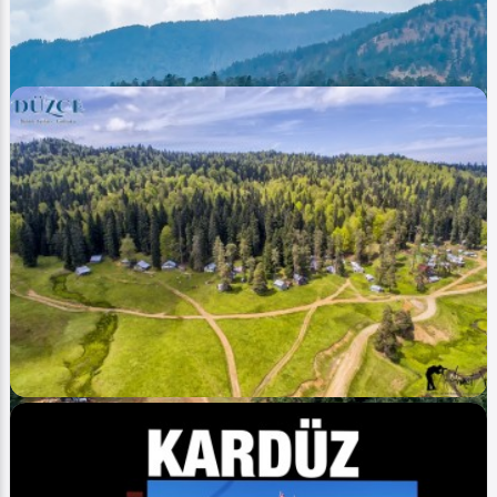
Ahmet Bozdemir
0
6732
0