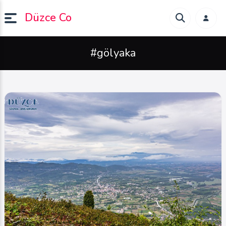
Düzce Co
#gölyaka