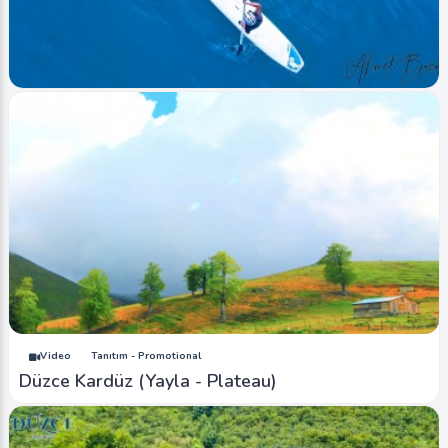
Ahmet Bozdemir
0
4298
0
Image
Akarsular - Streams
Düzce - (Paddle - Kürek Sörfü)
Ahmet Bozdemir
0
4014
0
Video
Tanıtım - Promotional
Düzce Kardüz (Yayla - Plateau)