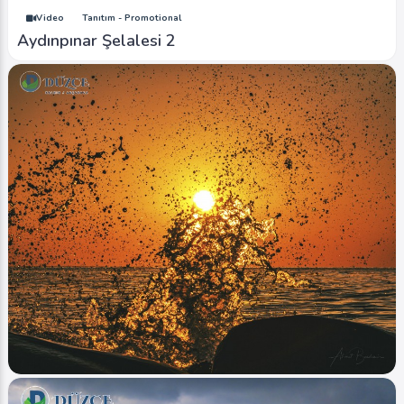
Video
Tanıtım - Promotional
Aydınpınar Şelalesi 2