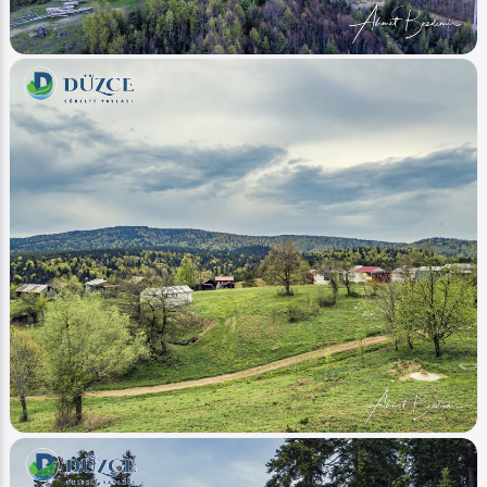
Image
Yaylalar - Plateaus
Sırık (Yayla - Plateaus)
Ahmet Bozdemir
0
1002
0