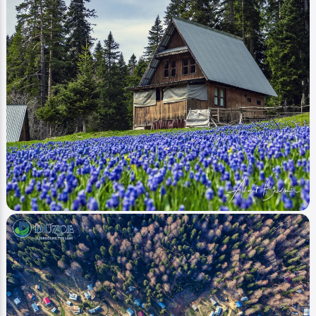
Image
Yaylalar - Plateaus
Eğrelti (Yayla Plateau) 2021
Ahmet Bozdemir
0
1040
0