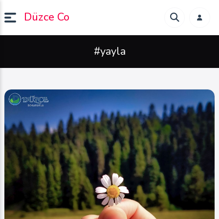
Düzce Co
#yayla