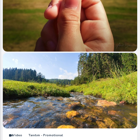
Image
Yaylalar - Plateaus
Kocayaylada bir gün
Ahmet Bozdemir
0
1076
0
Video
Tanıtım - Promotional