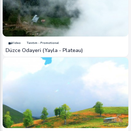
Image
Yaylalar - Plateaus
Düzce (Sonbahar-Autumn) 1
Ahmet Bozdemir
0
3444
1
Video
Tanıtım - Promotional
Düzce Odayeri (Yayla - Plateau)