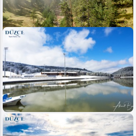
Ahmet Bozdemir
0
3609
0
Image
Yaylalar - Plateaus
Düzce Kızık (Yayla Plateau)
Ahmet Bozdemir
0
3200
1