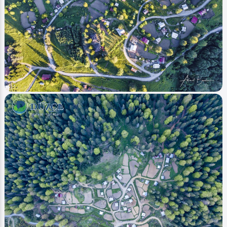
Image
Yaylalar - Plateaus
Topuk Yaylası (Fenerbahçe SK)
Ahmet Bozdemir
0
2147
0
Image
Yaylalar - Plateaus
Odayeri (Yayla - Plateau)
Ahmet Bozdemir
0
1206
0