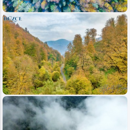
Image
Yaylalar - Plateaus
Düzce (Sonbahar-Autumn) 2
Ahmet Bozdemir
0
3754
1