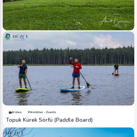
Image
Şelaleler - Waterfalls
Düzce Odayeri (Yayla - Plateau)
Ahmet Bozdemir
0
1213
0
Video
Etkinlikler - Events
Topuk Kürek Sörfü (Paddle Board)