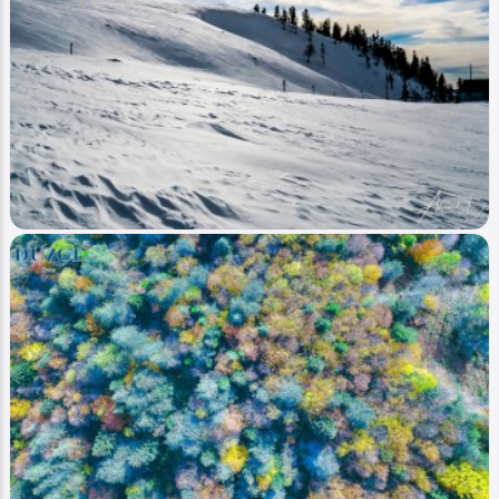
Image
Yaylalar - Plateaus
Düzce Topuk Yaylası Kış - Duzce Topuk Plateau
Winter
Ahmet Bozdemir
0
3193
0
Image
Yaylalar - Plateaus
Düzce Kardüz Yaylası Kış - Duzce Karduz
Plateau Winter
Ahmet Bozdemir
0
4298
0