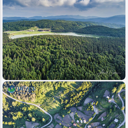
Image
Yaylalar - Plateaus
Kocayayla İlkbahar (Plateaus)
Ahmet Bozdemir
0
1587
0