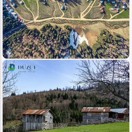
Image
Şelaleler - Waterfalls
Balıklı (Yayla - Plateau) 2021
Ahmet Bozdemir
0
1578
0
Image
Yaylalar - Plateaus
Derebalık 2021 (Plateaus - Yayla)
Ahmet Bozdemir
0
1209
0