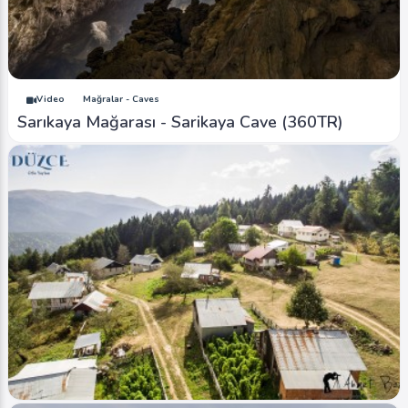
Image
Şehir Merkezi - City Centrum
Düzce Şehir Merkezi - Duzce City Centrum
Ahmet Bozdemir
0
20566
1
Video
Mağralar - Caves
Sarıkaya Mağarası - Sarikaya Cave (360TR)