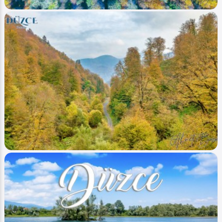
Ahmet Bozdemir
0
3200
1
Image
Yaylalar - Plateaus
Düzce (Sonbahar-Autumn) 2
Ahmet Bozdemir
0
3754
1