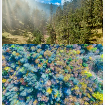
Image
Yaylalar - Plateaus
Kürek Sörfü (Paddle Board) Fenerbahce Topuk
Ahmet Bozdemir
0
1736
1
Image
Yaylalar - Plateaus
Düzce Kızık (Yayla Plateau)