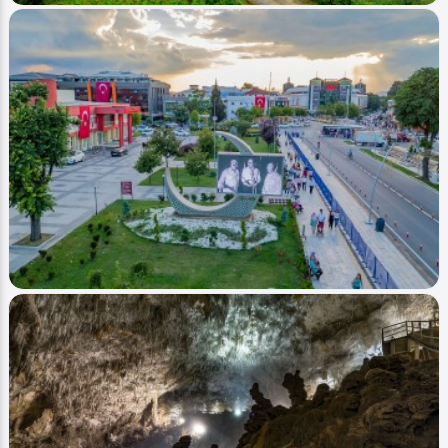
Image
Yaylalar - Plateaus
Düzce - Odayeri - Yanık (Hava - Air)
Ahmet Bozdemir
0
5700
1