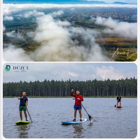
Image
Şelaleler - Waterfalls
Aydınpınar Şelalesi - Aydinpinar Waterfall
Ahmet Bozdemir
2
8008
2
Image
Şelaleler - Waterfalls
Düzce Konutlar - Duzce Domiciles
Ahmet Bozdemir
0
1287
1