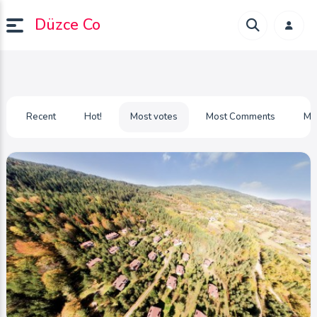
Düzce Co
Recent
Hot!
Most votes
Most Comments
Mo