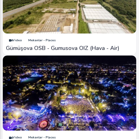
Video
Mekanlar - Places
Gümüşova OSB - Gumusova OIZ (Hava - Air)
Video
Mekanlar - Places