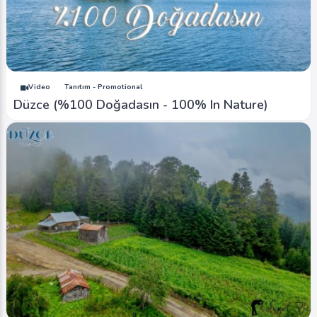
Image
Yaylalar - Plateaus
Düzce (Sonbahar-Autumn) 1
Ahmet Bozdemir
0
3444
1
Video
Tanıtım - Promotional
Düzce (%100 Doğadasın - 100% In Nature)