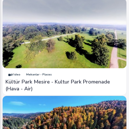
Image
Yaylalar - Plateaus
Oflu Yaylası - Oflu Plateau (Hava - Air)
Ahmet Bozdemir
0
4058
1
Video
Mekanlar - Places
Kültür Park Mesire - Kultur Park Promenade
(Hava - Air)