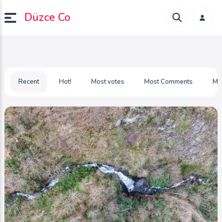
Düzce Co
Recent
Hot!
Most votes
Most Comments
Mo