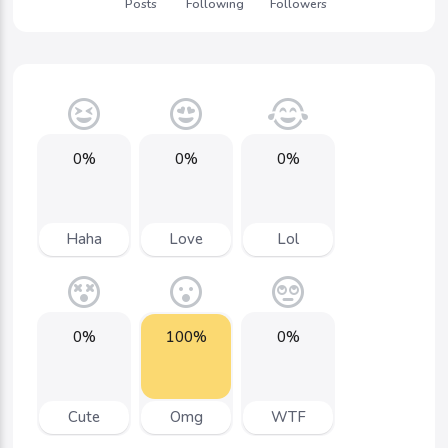
Posts
Following
Followers
0%
0%
0%
Haha
Love
Lol
0%
100%
0%
Cute
Omg
WTF