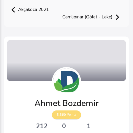
Akçakoca 2021
Çamlıpınar (Gölet - Lake)
Ahmet Bozdemir
5,360
Points
212
0
1