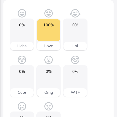
0%
100%
0%
Haha
Love
Lol
0%
0%
0%
Cute
Omg
WTF