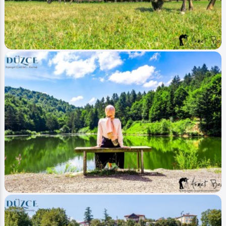
Efteni Gölü - Efteni Lake
Ahmet Bozdemir
0
6735
0
Image
Köyler - Villages
Düzce Kaynaşlı Sazköy
Ahmet Bozdemir
0
4723
0