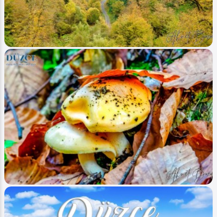
Düzce (Sonbahar-Autumn) 2
Ahmet Bozdemir
0
3755
1
Image
Yaylalar - Plateaus
Düzce (Sonbahar-Autumn) 1
Ahmet Bozdemir
0
3445
1