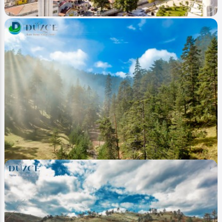
Image
Şehir Merkezi - City Centrum
Akçakoca (Sahil Beach)
Ahmet Bozdemir
0
9302
0