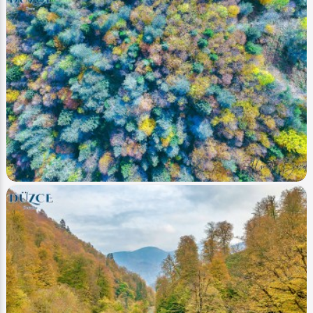
Image
Akarsular - Streams
Düzce - (Paddle - Kürek Sörfü)
Ahmet Bozdemir
0
4016
0
Image
Yaylalar - Plateaus