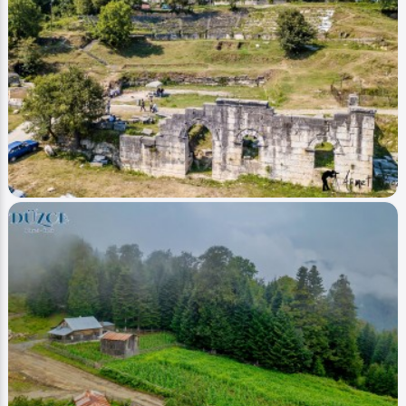
Image
Akarsular - Streams
Dipsizgöl Çamlıbel (Göl - Lake)
Ahmet Bozdemir
0
8861
0
Image
Tarih - History
Düzce Konuralp (Antik Tiyatro - Ancient
Theater)
Ahmet Bozdemir
0
9579
0