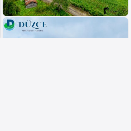
Image
Yaylalar - Plateaus
Düzce - Odayeri - Yanık (Hava - Air)
Ahmet Bozdemir
0
5702
1