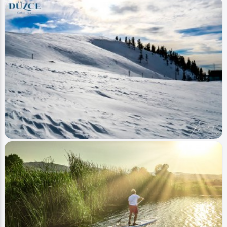
Image
Yaylalar - Plateaus
Düzce Topuk Yaylası Kış - Duzce Topuk Plateau
Winter
Ahmet Bozdemir
0
3202
0
Image
Yaylalar - Plateaus
Düzce Kardüz Yaylası Kış - Duzce Karduz