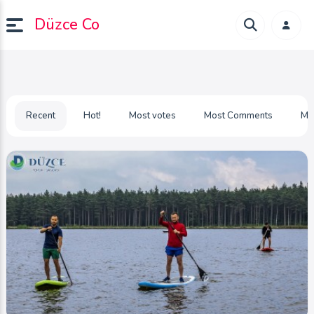
Düzce Co
Recent
Hot!
Most votes
Most Comments
Mo