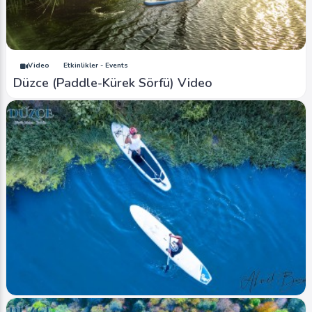
Plateau Winter
Ahmet Bozdemir
0
4299
0
Video
Etkinlikler - Events
Düzce (Paddle-Kürek Sörfü) Video