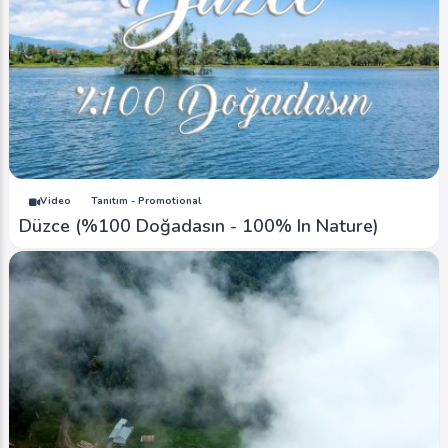
Image
Yaylalar - Plateaus
Düzce Ormanları Mantarlar 1
Ahmet Bozdemir
0
5288
0
Video
Tanıtım - Promotional
Düzce (%100 Doğadasın - 100% In Nature)