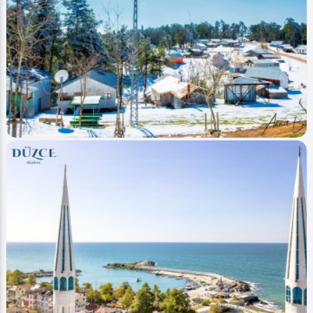
Image
Yaylalar - Plateaus
Kürek Sörfü (Paddle Board) Fenerbahce Topuk
Ahmet Bozdemir
0
1736
1
Image
Yaylalar - Plateaus
Düzce Yeniyurt (Yayla - plateau)
Ahmet Bozdemir
0
3610
0