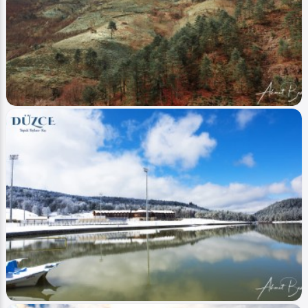
Image
Yaylalar - Plateaus
Düzce Kızık (Yayla Plateau)
Ahmet Bozdemir
0
3202
1
Image
Şelaleler - Waterfalls
Yığılca - (Doğa Manzaraları - Natural
Landscapes)
Ahmet Bozdemir
0
5586
0