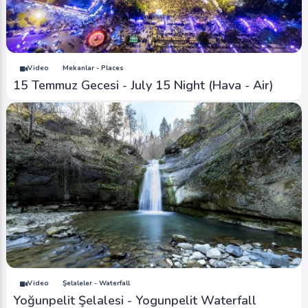
Video
Mekanlar - Places
15 Temmuz Gecesi - July 15 Night (Hava - Air)
Video
Şelaleler - Waterfall
Yoğunpelit Şelalesi - Yogunpelit Waterfall