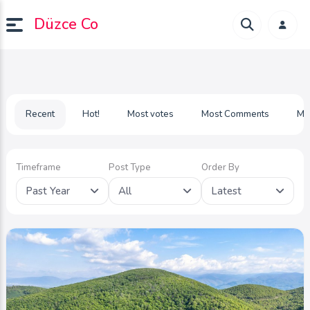
Düzce Co
Recent
Hot!
Most votes
Most Comments
Mo
Timeframe
Post Type
Order By
Past Year
All
Latest