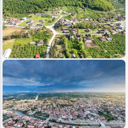
Image
Köyler - Villages
Sarıdere Köyü (2024 Bahar)
Ahmet Bozdemir
0
1591
0