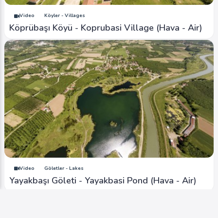
Video
Köyler - Villages
Köprübaşı Köyü - Koprubasi Village (Hava - Air)
Video
Göletler - Lakes
Yayakbaşı Göleti - Yayakbasi Pond (Hava - Air)