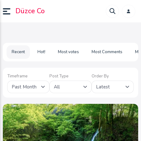
Düzce Co
Recent
Hot!
Most votes
Most Comments
Mo
Timeframe
Post Type
Order By
Past Month
All
Latest