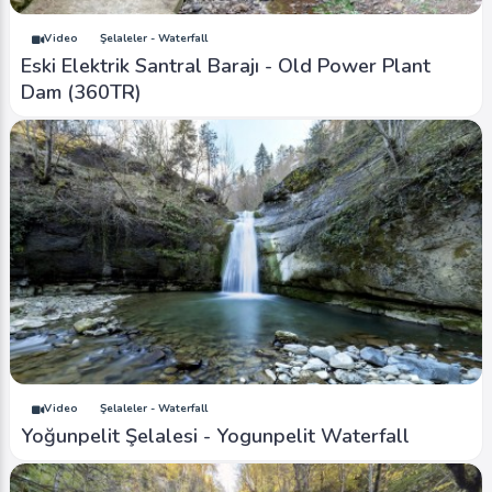
Video
Şelaleler - Waterfall
Eski Elektrik Santral Barajı - Old Power Plant
Dam (360TR)
Video
Şelaleler - Waterfall
Yoğunpelit Şelalesi - Yogunpelit Waterfall