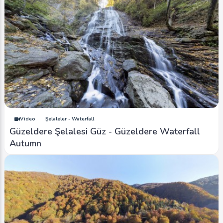
Video
Şelaleler - Waterfall
Güzeldere Şelalesi Güz - Güzeldere Waterfall
Autumn