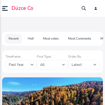
Düzce Co
Recent
Hot!
Most votes
Most Comments
Mo
Timeframe
Post Type
Order By
Past Year
All
Latest