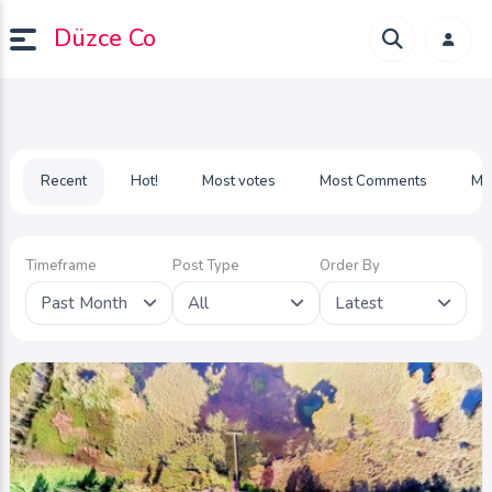
Düzce Co
Recent
Hot!
Most votes
Most Comments
Mo
Timeframe
Post Type
Order By
Past Month
All
Latest