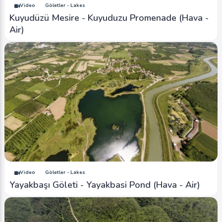
Video
Göletler - Lakes
Kuyudüzü Mesire - Kuyuduzu Promenade (Hava -
Air)
Video
Göletler - Lakes
Yayakbaşı Göleti - Yayakbasi Pond (Hava - Air)