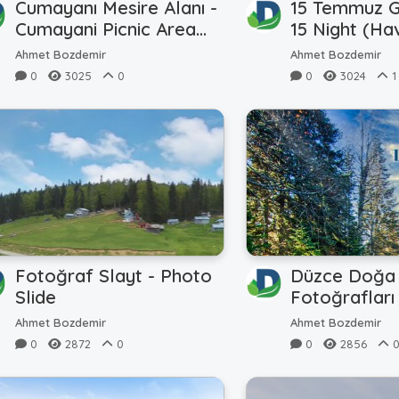
Cumayanı Mesire Alanı -
15 Temmuz Ge
Cumayani Picnic Area
15 Night (Hav
(360TR)
Ahmet Bozdemir
Ahmet Bozdemir
0
3025
0
0
3024
1
Fotoğraf Slayt - Photo
Düzce Doğa
Slide
Fotoğrafları
Photos)
Ahmet Bozdemir
Ahmet Bozdemir
0
2872
0
0
2856