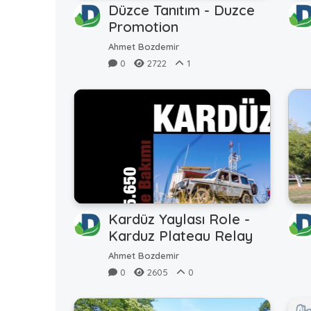
Düzce Tanıtım - Duzce
Promotion
Ahmet Bozdemir
0
2722
1
Kardüz Yaylası Role -
Karduz Plateau Relay
Ahmet Bozdemir
0
2605
0