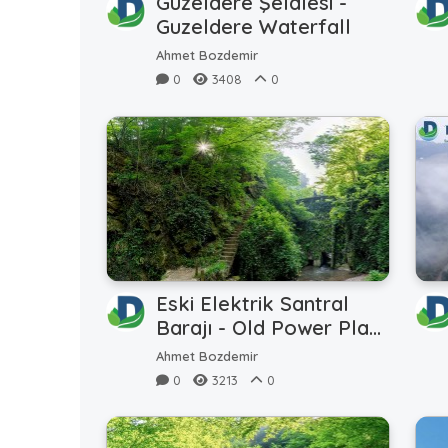
Güzeldere Şelalesi -
Guzeldere Waterfall
Ahmet Bozdemir
0
3408
0
Eski Elektrik Santral
Barajı - Old Power Plant
Dam (360TR)
Ahmet Bozdemir
0
3213
0