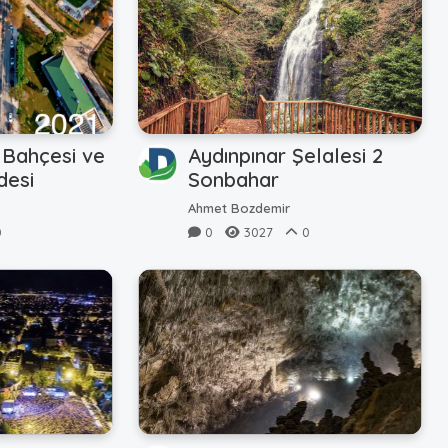
 Bahçesi ve
Aydınpınar Şelalesi 2
desi
Sonbahar
Ahmet Bozdemir
0
0
3027
0