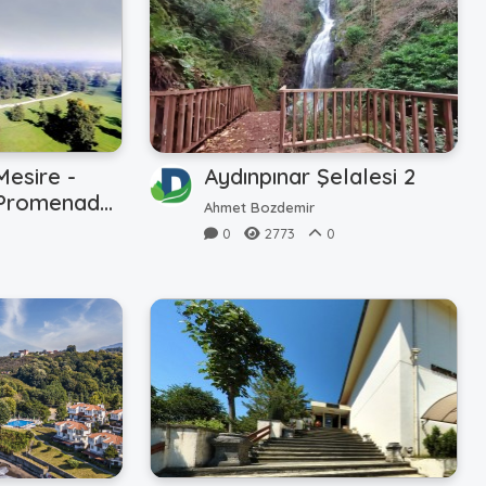
Mesire -
Aydınpınar Şelalesi 2
 Promenade
Ahmet Bozdemir
0
2773
0