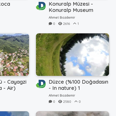
koca
Konuralp Müzesi -
Konuralp Museum
0
Ahmet Bozdemir
0
2616
1
ü - Cayagzi
Düzce (%100 Doğadasın
 - Air)
- In nature) 1
Ahmet Bozdemir
0
2580
0