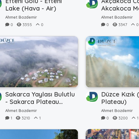
Efteni Gölü - Efteni
Akçakoca Ca
Lake (Hava - Air)
Akcakoca M
(360TR)
Ahmet Bozdemir
Ahmet Bozdemir
0
3355
0
0
3347
0
Sakarca Yaylası Bulutlu
Düzce Kızık 
- Sakarca Plateau
Plateau)
Cloudy
Ahmet Bozdemir
Ahmet Bozdemir
1
3210
1
0
3200
1