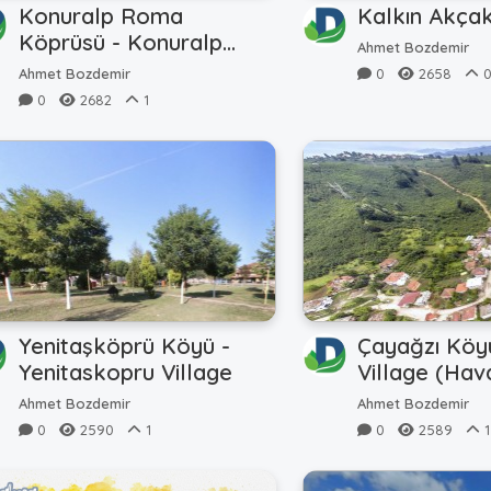
Konuralp Roma
Kalkın Akça
Köprüsü - Konuralp
Ahmet Bozdemir
Rome Bridge
Ahmet Bozdemir
0
2658
0
2682
1
Yenitaşköprü Köyü -
Çayağzı Köy
Yenitaskopru Village
Village (Hava
Ahmet Bozdemir
Ahmet Bozdemir
0
2590
1
0
2589
1