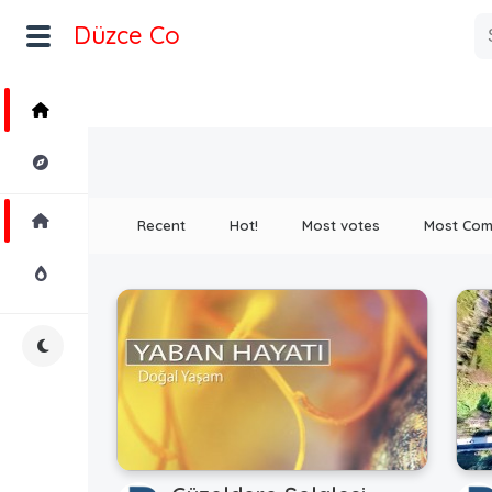
Düzce Co
Home
Explore
Home
Recent
Hot!
Most votes
Most Co
Hot!
Night Mode