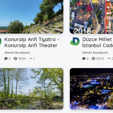
Konuralp Anfi Tiyatro -
Düzce Millet
Konuralp Anfi Theater
İstanbul Cad
Ahmet Bozdemir
Ahmet Bozdemir
0
3094
1
0
3055