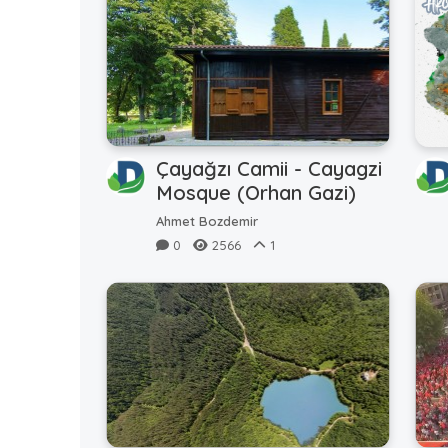
Çayağzı Camii - Cayagzi
Mosque (Orhan Gazi)
Ahmet Bozdemir
0
2566
1