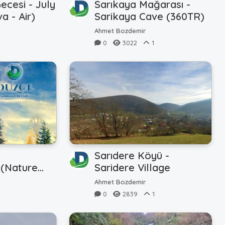
cesi - July
Sarıkaya Mağarası -
a - Air)
Sarikaya Cave (360TR)
Ahmet Bozdemir
0
3022
1
Sarıdere Köyü -
 (Nature
Saridere Village
Ahmet Bozdemir
0
0
2839
1