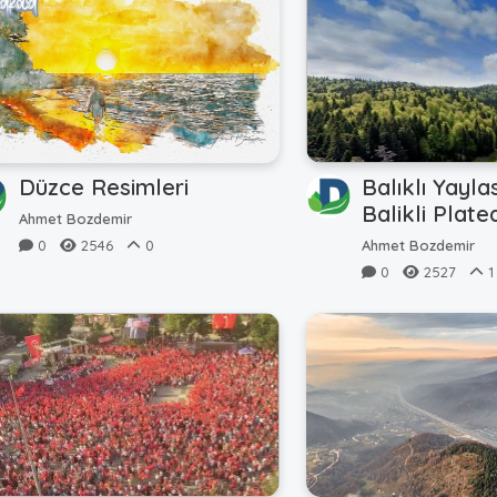
Düzce Resimleri
Balıklı Yayla
Balikli Plate
Ahmet Bozdemir
(Hava - Air)
0
2546
0
Ahmet Bozdemir
0
2527
1