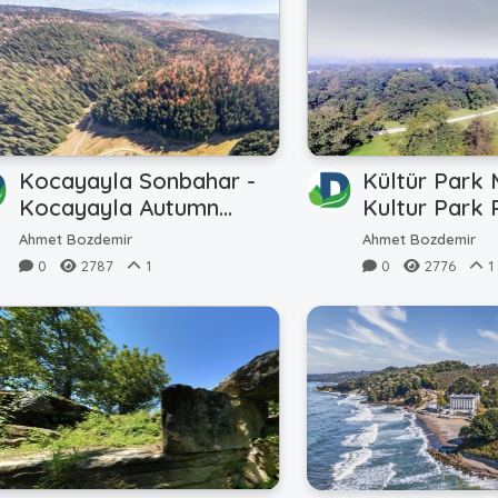
Kocayayla Sonbahar -
Kültür Park 
Kocayayla Autumn
Kultur Park
(Hava - Air)
(Hava - Air)
Ahmet Bozdemir
Ahmet Bozdemir
0
2787
1
0
2776
1