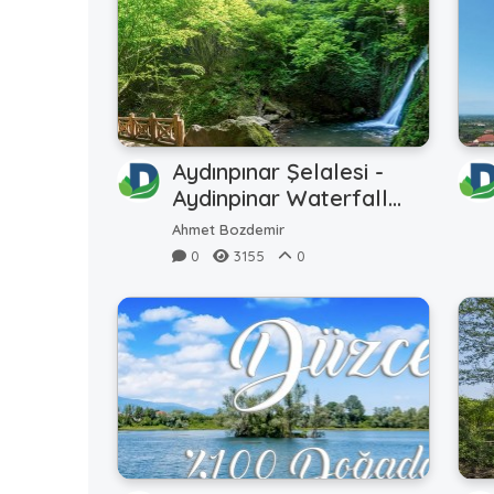
Aydınpınar Şelalesi -
Aydinpinar Waterfall
(360TR)
Ahmet Bozdemir
0
3155
0