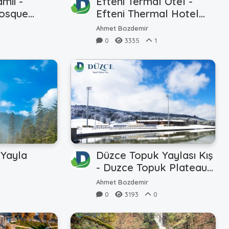
mii -
Efteni Termal Otel -
osque
Efteni Thermal Hotel
(Hava - Air)
Ahmet Bozdemir
0
3335
1
(Yayla
Düzce Topuk Yaylası Kış
- Duzce Topuk Plateau
Winter
Ahmet Bozdemir
0
3193
0