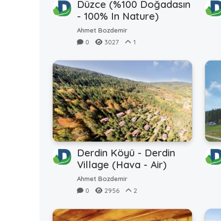
Düzce (%100 Doğadasın
- 100% In Nature)
Ahmet Bozdemir
0
3027
1
Derdin Köyü - Derdin
Village (Hava - Air)
Ahmet Bozdemir
0
2956
2