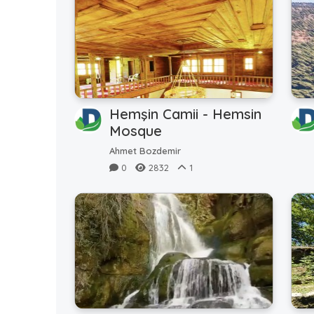
Hemşin Camii - Hemsin
Mosque
Ahmet Bozdemir
0
2832
1