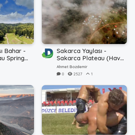
sı Bahar -
Sakarca Yaylası -
au Spring
Sakarca Plateau (Hava
- Air)
Ahmet Bozdemir
0
2527
1