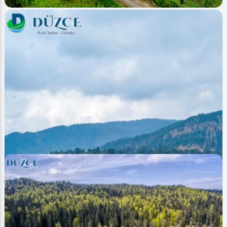
Image
Yaylalar - Plateaus
Düzce - Odayeri - Yanık (Hava - Air)
Ahmet Bozdemir
0
5701
1