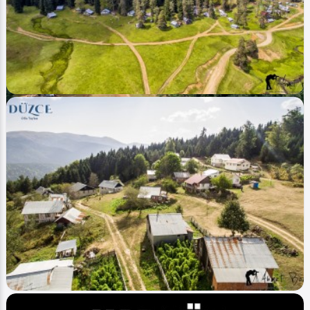
Image
Şelaleler - Waterfalls
Balıklı Yaylası - Balikli Plateau (İlkbahar -
Spring)
Ahmet Bozdemir
0
6585
0