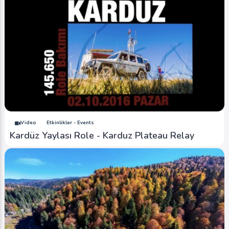
Image
Yaylalar - Plateaus
Düzce Kızık Yaylası - Duzce Kizik Plateau (Hava
- Air)
Ahmet Bozdemir
0
4433
0
Image
Yaylalar - Plateaus
Oflu Yaylası - Oflu Plateau (Hava - Air)
Ahmet Bozdemir
0
4058
1
Video
Etkinlikler - Events
Kardüz Yaylası Role - Karduz Plateau Relay