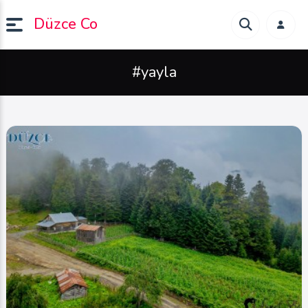
Düzce Co
#yayla