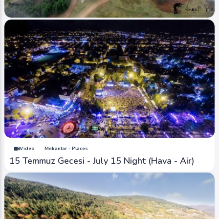
Image
Yaylalar - Plateaus
Sakarca Yaylası Bulutlu - Sakarca Plateau
Cloudy
Ahmet Bozdemir
1
3210
1
Video
Mekanlar - Places
15 Temmuz Gecesi - July 15 Night (Hava - Air)