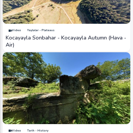
Video
Yaylalar - Plateaus
Kocayayla Sonbahar - Kocayayla Autumn (Hava -
Air)
Video
Tarih - History