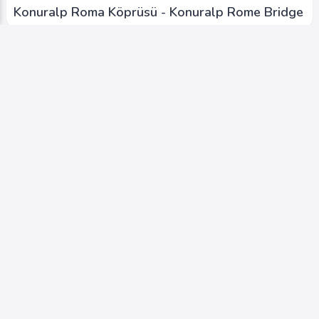
Konuralp Roma Köprüsü - Konuralp Rome Bridge
Video
Yaylalar - Plateaus
Sarıdere Köyü - Saridere Village