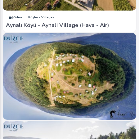
Ahmet Bozdemir
0
5391
0
Video
Köyler - Villages
Aynalı Köyü - Aynali Village (Hava - Air)