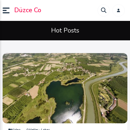
Düzce Co
Hot Posts
Video
Göletler - Lakes