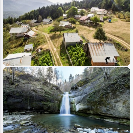
Image
Yaylalar - Plateaus
Eğrelti Yaylası - Egrelti Plateau
Ahmet Bozdemir
2
5453
1
Image
Yaylalar - Plateaus
Oflu Yaylası - Oflu Plateau (Hava - Air)
Ahmet Bozdemir
0
4058
1