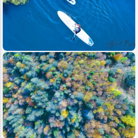
Image
Akarsular - Streams
Düzce - (Paddle - Kürek Sörfü)
Ahmet Bozdemir
0
4016
0