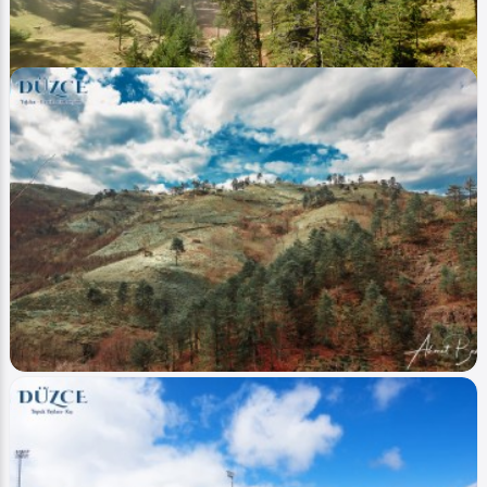
Image
Yaylalar - Plateaus
Düzce Kızık (Yayla Plateau)
Ahmet Bozdemir
0
3203
1