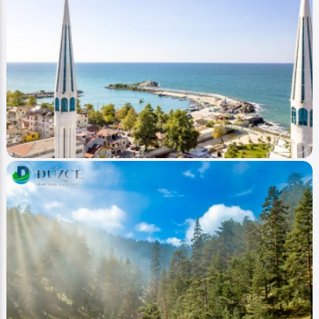
Image
Yaylalar - Plateaus
Düzce Yeniyurt (Yayla - plateau)
Ahmet Bozdemir
0
3611
0
Image
Şehir Merkezi - City Centrum
Akçakoca (Sahil Beach)
Ahmet Bozdemir
0
9321
0