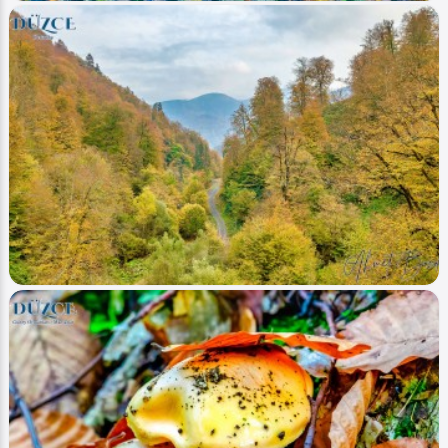
Image
Yaylalar - Plateaus
Düzce (Sonbahar-Autumn) 2
Ahmet Bozdemir
0
3756
1