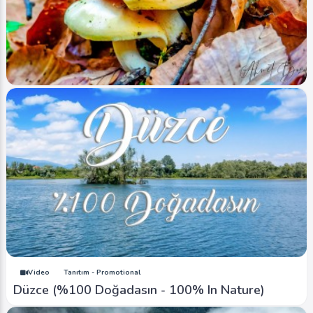
Image
Yaylalar - Plateaus
Düzce (Sonbahar-Autumn) 1
Ahmet Bozdemir
0
3446
1
Image
Yaylalar - Plateaus
Düzce Ormanları Mantarlar 1
Ahmet Bozdemir
0
5290
0
Video
Tanıtım - Promotional
Düzce (%100 Doğadasın - 100% In Nature)