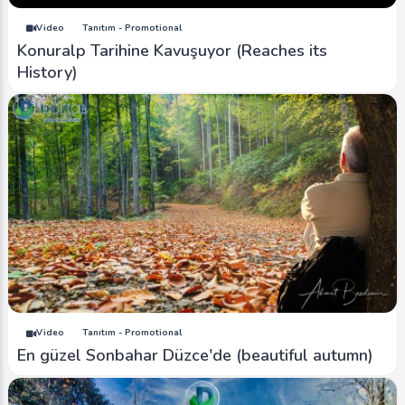
Video
Tanıtım - Promotional
Konuralp Tarihine Kavuşuyor (Reaches its
History)
Video
Tanıtım - Promotional
En güzel Sonbahar Düzce'de (beautiful autumn)