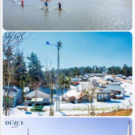
Image
Yaylalar - Plateaus
Kürek Sörfü (Paddle Board) Fenerbahce Topuk
Ahmet Bozdemir
0
1737
1