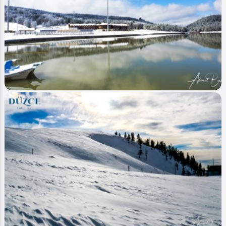
Image
Şelaleler - Waterfalls
Yığılca - (Doğa Manzaraları - Natural
Landscapes)
Ahmet Bozdemir
0
5586
0
Image
Yaylalar - Plateaus
Düzce Topuk Yaylası Kış - Duzce Topuk Plateau
Winter
Ahmet Bozdemir
0
3208
0