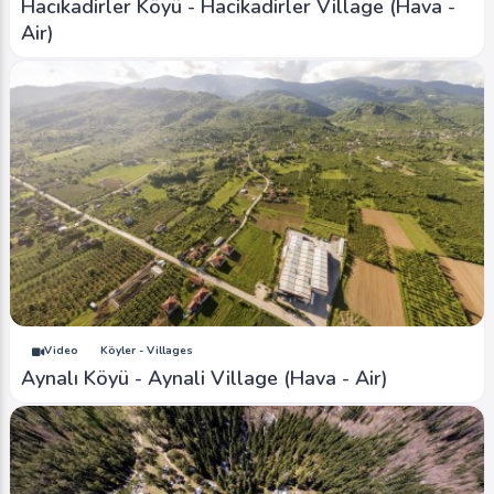
Hacıkadirler Köyü - Hacikadirler Village (Hava -
Air)
Video
Köyler - Villages
Aynalı Köyü - Aynali Village (Hava - Air)