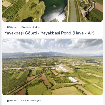
Video
Göletler - Lakes
Yayakbaşı Göleti - Yayakbasi Pond (Hava - Air)
Video
Köyler - Villages