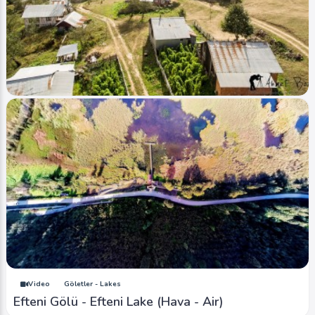
Image
Yaylalar - Plateaus
Düzce - Odayeri - Yanık (Hava - Air)
Ahmet Bozdemir
0
5700
1
Image
Yaylalar - Plateaus
Oflu Yaylası - Oflu Plateau (Hava - Air)
Ahmet Bozdemir
0
4057
1
Video
Göletler - Lakes
Efteni Gölü - Efteni Lake (Hava - Air)