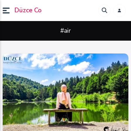
Düzce Co
#air