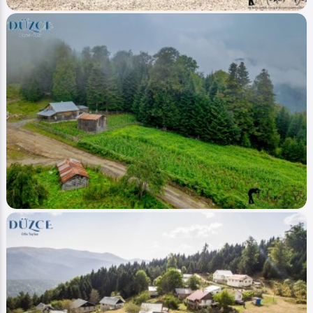
Image
Akarsular - Streams
Dipsizgöl Çamlıbel (Göl - Lake)
Ahmet Bozdemir
0
8856
0