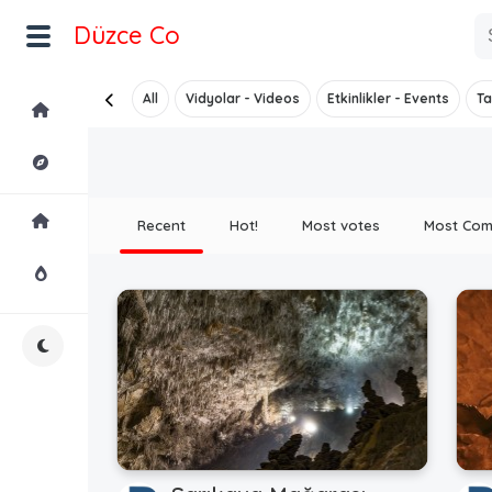
Düzce Co
All
Vidyolar - Videos
Etkinlikler - Events
Ta
Home
Explore
Home
Recent
Hot!
Most votes
Most Co
Hot!
Night Mode