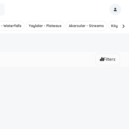
 - Waterfalls
Yaylalar - Plateaus
Akarsular - Streams
Köyler - V
Filters