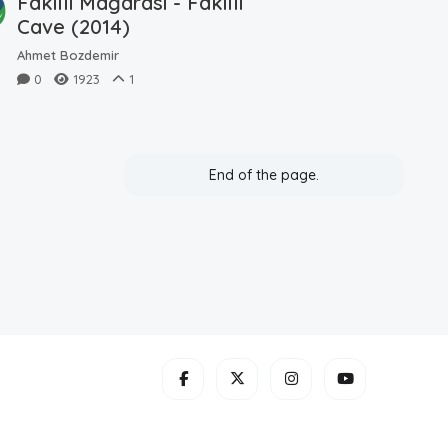
Fakıllı Mağarası - Fakilli
Cave (2014)
Ahmet Bozdemir
0
1923
1
End of the page.