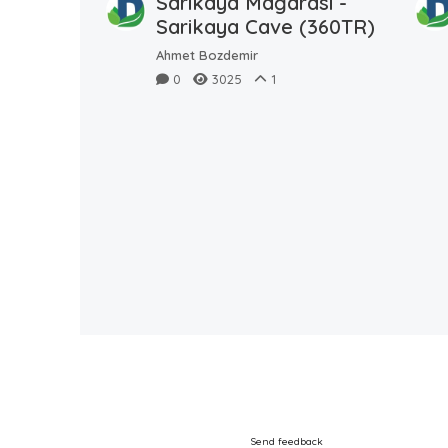
Sarıkaya Mağarası -
Sarikaya Cave (360TR)
Ahmet Bozdemir
0
3025
1
Send feedback