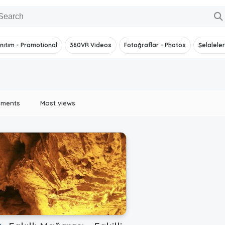
nıtım - Promotional
360VR Videos
Fotoğraflar - Photos
Şelaleler
mments
Most views