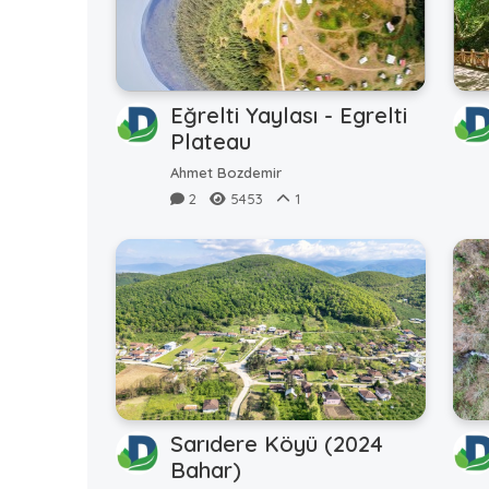
Eğrelti Yaylası - Egrelti
Plateau
Ahmet Bozdemir
2
5453
1
Sarıdere Köyü (2024
Bahar)