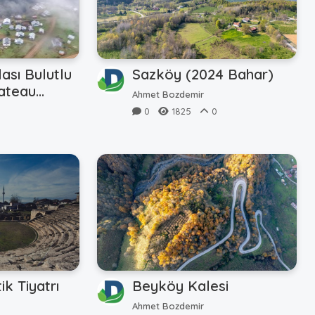
ası Bulutlu
Sazköy (2024 Bahar)
lateau
Ahmet Bozdemir
0
1825
0
ik Tiyatrı
Beyköy Kalesi
Ahmet Bozdemir