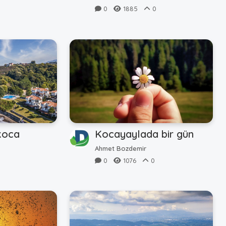
0
1885
0
koca
Kocayaylada bir gün
Ahmet Bozdemir
0
0
1076
0