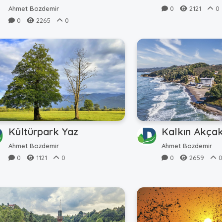
Ahmet Bozdemir
0
2121
0
0
2265
0
Kültürpark Yaz
Kalkın Akça
Ahmet Bozdemir
Ahmet Bozdemir
0
1121
0
0
2659