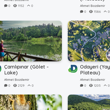
0
1152
0
Ahmet Bozdemir
0
1586
0
Çamlıpınar (Gölet -
Odayeri (Yay
Lake)
Plateau)
Ahmet Bozdemir
Ahmet Bozdemir
0
2129
0
0
1205
0