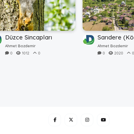
Düzce Sincapları
Sarıdere (Kö
Ahmet Bozdemir
Ahmet Bozdemir
0
1012
0
0
2020