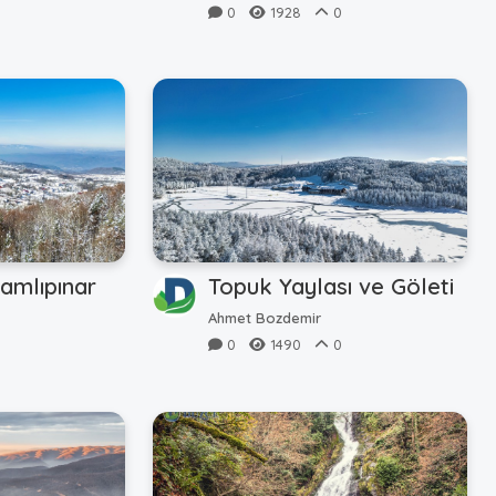
0
1928
0
Çamlıpınar
Topuk Yaylası ve Göleti
Ahmet Bozdemir
0
1490
0