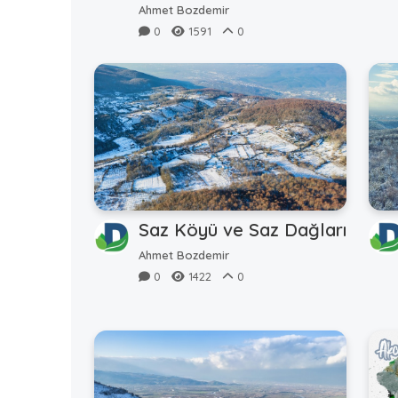
Ahmet Bozdemir
0
1591
0
Saz Köyü ve Saz Dağları
Ahmet Bozdemir
0
1422
0