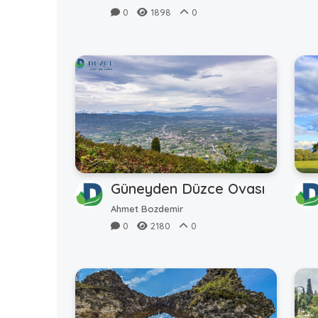
0
1898
0
Güneyden Düzce Ovası
Ahmet Bozdemir
0
2180
0