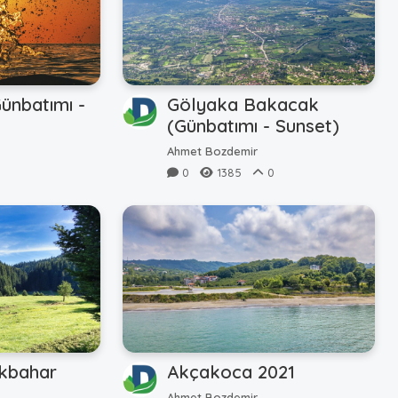
ünbatımı -
Gölyaka Bakacak
(Günbatımı - Sunset)
Ahmet Bozdemir
0
1385
0
lkbahar
Akçakoca 2021
Ahmet Bozdemir