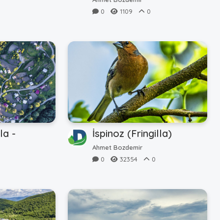
0
1109
0
la -
İspinoz (Fringilla)
Ahmet Bozdemir
0
32354
0