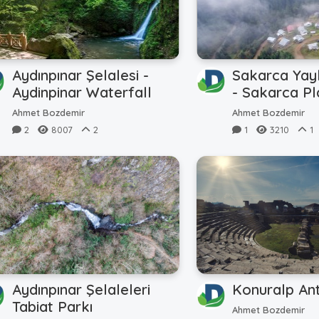
Aydınpınar Şelalesi -
Sakarca Yayl
Aydinpinar Waterfall
- Sakarca P
Cloudy
Ahmet Bozdemir
Ahmet Bozdemir
2
8007
2
1
3210
1
Aydınpınar Şelaleleri
Konuralp Ant
Tabiat Parkı
Ahmet Bozdemir