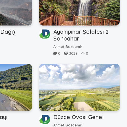
 Dağı)
Aydınpınar Şelalesi 2
Sonbahar
0
Ahmet Bozdemir
0
3029
0
ayı
Düzce Ovası Genel
Ahmet Bozdemir