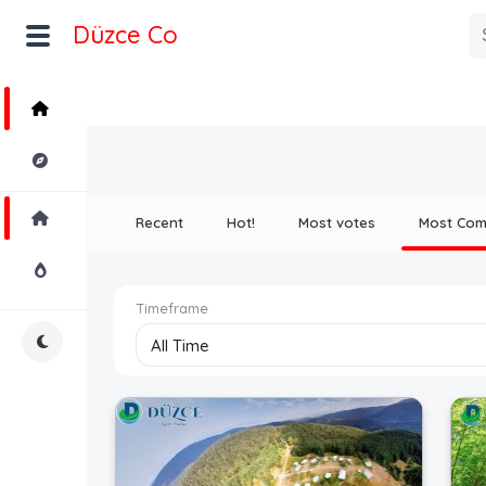
Düzce Co
Home
Explore
Home
Recent
Hot!
Most votes
Most Co
Hot!
Timeframe
Night Mode
All Time