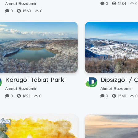
Ahmet Bozdemir
0
1584
0
0
1560
0
Korugöl Tabiat Parkı
Dipsizgöl / 
Ahmet Bozdemir
Ahmet Bozdemir
0
1691
0
0
1560
0