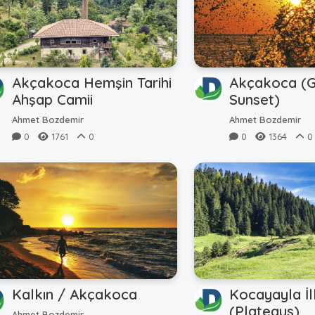
Akçakoca Hemşin Tarihi
Akçakoca (G
Ahşap Camii
Sunset)
Ahmet Bozdemir
Ahmet Bozdemir
0
1761
0
0
1364
0
Kalkın / Akçakoca
Kocayayla İ
(Plateaus)
Ahmet Bozdemir