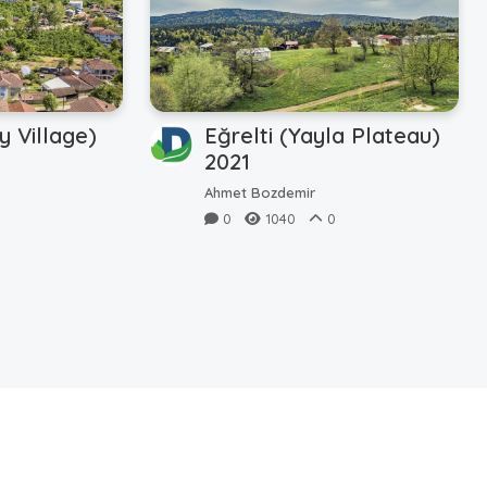
y Village)
Eğrelti (Yayla Plateau)
2021
0
Ahmet Bozdemir
0
1040
0