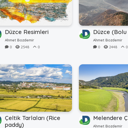
Düzce Resimleri
Düzce (Bolu
Ahmet Bozdemir
Ahmet Bozdemir
0
2548
0
0
2448
Çeltik Tarlaları (Rice
Melendere Ç
paddy)
Ahmet Bozdemir