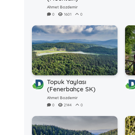
Ahmet Bozdemir
0
1601
0
Topuk Yaylası
(Fenerbahçe SK)
Ahmet Bozdemir
0
2144
0