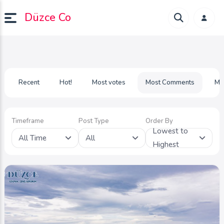
Düzce Co
Recent
Hot!
Most votes
Most Comments
Mo
Timeframe
Post Type
Order By
Lowest to
All Time
All
Highest